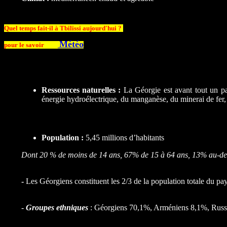
Quel temps fait-il à Tbilissi aujourd'hui ?
Météo
pour le savoir
Ressources naturelles :
La Géorgie est avant tout un pa
énergie hydroélectrique, du manganèse, du minerai de fer,
Population :
5,45 millions d’habitants
Dont 20 % de moins de 14 ans, 67% de 15 à 64 ans, 13% au-de
-
Les Géorgiens constituent les 2/3 de la population totale du pays
-
Groupes ethniques
: Géorgiens 70,1%, Arméniens 8,1%, Rus