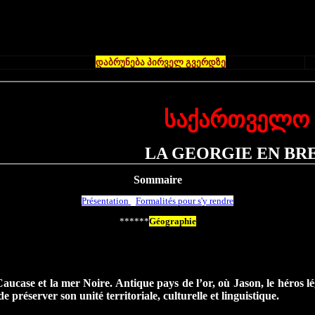
დაბრუნება პირველ გვერდზე
საქართველო
LA GEORGIE EN BR
Sommaire
Présentation
-
Formalités pour s'y rendre
******
Géographie
e Caucase et la mer Noire. Antique pays de l’or, où Jason, le héros 
e préserver son unité territoriale, culturelle et linguistique.