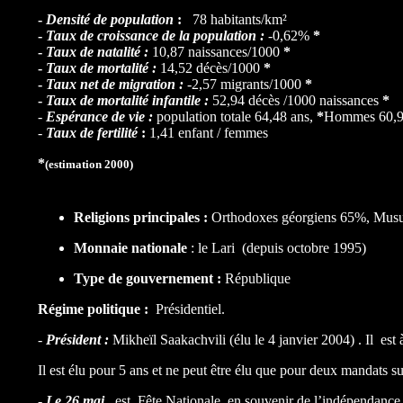
-
Densité de population
:
78 habitants/km²
-
Taux de croissance de la population :
-0,62%
*
-
Taux de natalité :
10,87 naissances/1000
*
-
Taux de mortalité :
14,52 décès/1000
*
-
Taux net de migration :
-2,57 migrants/1000
*
-
Taux de mortalité infantile :
52,94 décès /1000 naissances
*
-
Espérance de vie :
population totale 64,48 ans,
*
Hommes 60,9
-
Taux de fertilité
:
1,41 enfant / femmes
*
(estimation 2000)
Religions principales :
Orthodoxes géorgiens 65%, Musu
Monnaie nationale
: le Lari (depuis octobre 1995)
Type de gouvernement :
République
Régime politique :
Présidentiel.
-
Président :
Mikheïl Saakachvili (élu le 4 janvier 2004) . Il est à
Il est élu pour 5 ans et ne peut être élu que pour deux mandats su
-
Le 26 mai
est Fête Nationale, en souvenir de l’indépendance