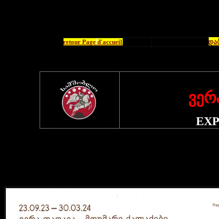
retour Page
d'accueil
და
ვერ
EXP