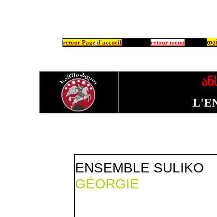
°
retour Page
d'accueil
retour
menu
და
ან
L'E
ENSEMBLE SULIKO
GÉORGIE