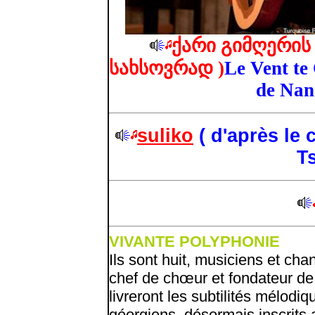
ქარი გიმღერის 
სახსოვრად )
Le Vent te
de Nan
suliko
(
d'après le 
Ts
VIVANTE POLYPHONIE
Ils sont huit, musiciens et cha
chef de chœur et fondateur d
livreront les subtilités mélod
géorgiens, désormais inscrits 