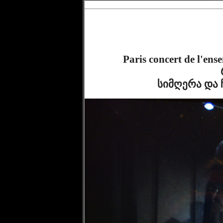
              Paris concert de l'ensemble Cveneburebi du 21 11 2019 ზემო 
              სიმ