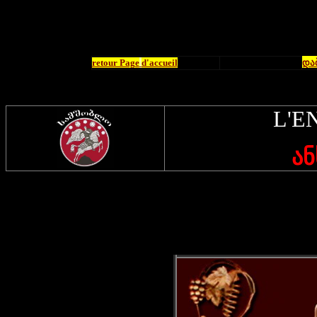
retour Page
d'accueil
და
L'E
ან