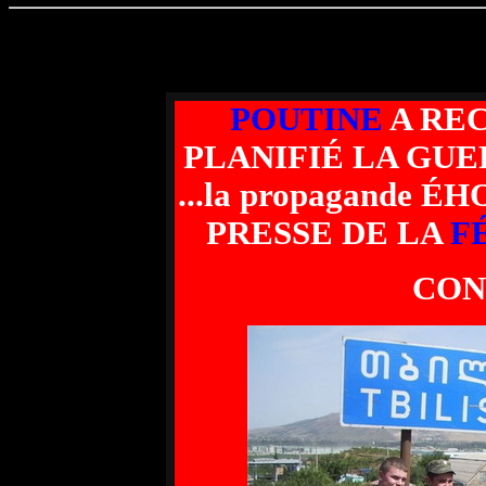
POUTINE
A RE
PLANIFI
É LA GU
...la propagande
PRESSE DE LA
F
CON