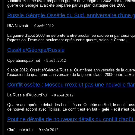
Vladimir Poutine avait préparé la guerre de Géorgie en 2008. par (aurelieb
guerre de Géorgie avait été préparée par un plan d'attaque dès 2006.
Russie-Géorgie-Ossétie du Sud, anniversaire d'une gu
RIA Novosti -
‎9 août 2012‎
La guerre d'août 2008 ne se prête à être proclamée sacrée ni par ceux qui 
l'agression. Deux ans seulement après cette guerre, selon le Centre
...
Ossétie/Géorgie/Russie
Operationspaix.net -
‎9 août 2012‎
9 août 2012. Ossétie/Géorgie/Russie. Quatrième anniversaire de la guerr
l'occasion du quatrième anniversaire de la guerre d'août 2008 entre la Ru
Conflit ossète : Moscou n'exclut pas une nouvelle fl
La Russie d'Aujourd'hui -
‎9 août 2012‎
Quatre ans après le début des hostilités en Ossétie du Sud, le conflit oss
de nouvel accord avec Tbilissi. Le conflit est en fait « gelé » et il n'est p
Poutine dévoile de nouveaux détails du conflit d'août
Chrétienté.info -
‎9 août 2012‎