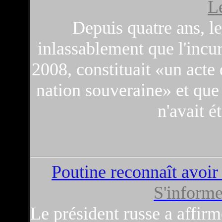
L
Depuis quatre ans, le
inlassablement que l'inc
2008, constituait «un acte
nation souveraine» et que 
n'avait é
Poutine reconnaît avoir 
S'informe
Le président russe a affirm