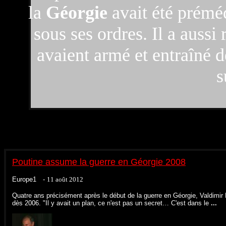
la
Géorgie
avait été préméd
sous ses ordres. Il a aussi
avaient armé et entraîné d
s
Poutine assume la guerre en Géorgie 2008
Europe1 -
‎11 août 2012‎
Quatre ans précisément après le début de la guerre en Géorgie, Valdimir P
dès 2006. "Il y avait un plan, ce n'est pas un secret… C'est dans le
...