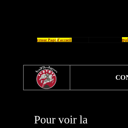
retour Page
d'accueil
და
CO
Pour voir la
MANI